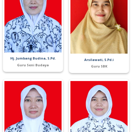
Hj. Jumbang Budina, S.Pd.
Arsilawati, S.Pd.i
Guru Seni Budaya
Guru SBK