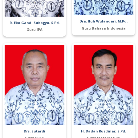
Dra. Iluh Wulandari, M.Pd.
R. Eko Gandi Subagyo, S.Pd.
Guru Bahasa Indonesia
Guru IPA
Drs. Sutardi
H. Dadan Kusdinar, S.Pd.
Guru PPKn
Guru Matematika